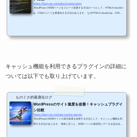
https://lazy-se.net/wbcd-optm-plgn
WordPressでWEBページをスピード改善する方法の一つとして、HTMLやJavaScri
pt、CSSのコードを最適化する方法があります。 なぜHTMLやJavaScript、CSSと
いったWEBページのコードを最適化してスピードを改善する必要があるのかとい
うと、何も対策をしないままだとWEBページの表示スピードが遅いからです。 W
EBページの表示スピードが遅いと、Google等の検索サイトでも評価があがらない
ので、結果として閲覧者数が伸びない可能性が高くなります。 よってWordPress
では、WEBページのコードの最適化を行うことは必須の...
キャッシュ機能を利用できるプラグインの詳細に
ついては以下でも取り上げています。
ものぐさ的最適化ログ
WordPressのサイト速度を改善！キャッシュプラグイ
ン比較
https://lazy-se.net/wp-cache-plugin
WordPressのWEBサイトの表示速度を改善する方法として、キャッシュ機能を利
用する方法があります。 簡単に言うと、WEBページの毎回同じデータを読み込む
必要がある部分を、キャッシュと呼ばれる一時的な保存領域に格納しておいて、読
み込み要求が来たら高速で読み込むことで表示スピードを改善する機能となりま