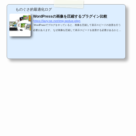
ものぐさ的最適化ログ
WordPressの画像を圧縮するプラグイン比較
https://lazy-se.net/img-spdup-plgn
WordPressでブログをやっていると、画像を圧縮して表示スピードの改善を行う
必要があります。 なぜ画像を圧縮して表示スピードを改善する必要があるかとい
うと、何も対策をしないままだとWEBページの表示スピードが遅いからです。 W
EBページの表示スピードが遅いと、閲覧者を待たすことになりますので、閲覧者
はあなたのブログが表示されるのを待ちきれずに、ブラウザを閉じてしまう可能性
があります。 また、Google等の検索サイトでもWEBページの表示スピードを重視
しているため、表示スピードが遅いとそのよう...