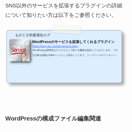
SNS以外のサービスを拡張するプラグインの詳細
について知りたい方は以下をご参照ください。
ものぐさ的最適化ログ
WordPressのサービスを拡張してくれるプラグイン
https://lazy-se.net/wp-service-plgn
WordPressは標準的なサービスとして様々な機能を提供してくれています。 ブロ
グ記事を綺麗なWEBページとして表示してくれて、トップページやフッターペー
ジをパーツとしてデザインできたりもします。 そのような標準的なサービスの機
能をさらに拡張して使い易くしてくれるプラグインが存在します。 これらのプラ
グインを利用することで、一からWEBページを作りこまなく新しい機能が簡単に
手に入ります。 そういったWordPressのサービスを拡張してくれるプラグインを
今回はご紹介したいと思います。 こ...
WordPressの構成ファイル編集関連