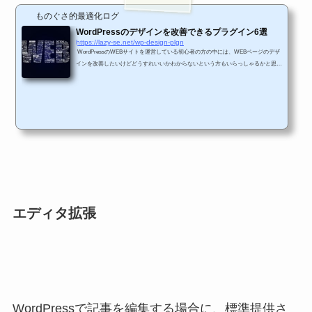
ものぐさ的最適化ログ
WordPressのデザインを改善できるプラグイン6選
https://lazy-se.net/wp-design-plgn
WordPressのWEBサイトを運営している初心者の方の中には、WEBページのデザ
インを改善したいけどどうすれいいかわからないという方もいらっしゃるかと思い
ます。 自分も最初はよくわかりませんでした。 WEBデザインを改善するには、H
TMLやCSS、Javascriptをある程度理解する必要があります。 ただ、そのようなW
EBページを構成する言語を一から習得するにはかなりの時間がかかります。 自分
はブログを書きたいのに、WEB表示関連の言語を理解しないといけなくなってし
まうとブログ継続どころではなくなってしま...
エディタ拡張
WordPressで記事を編集する場合に、標準提供さ