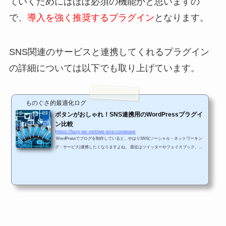
ていくためにはほぼ必須の機能かと思いますの
で、
導入を強く推奨するプラグイン
となります。
SNS関連のサービスと連携してくれるプラグイン
の詳細については以下でも取り上げています。
ものぐさ的最適化ログ
ボタンがおしゃれ！SNS連携用のWordPressプラグイ
ン比較
https://lazy-se.net/wp-sns-compare
WordPressでブログを制作していると、やはりSNS(ソーシャル・ネットワーキン
グ・サービス)連携したくなりますよね。 最近はツイッターやフェイスブック、LI
NE等のソーシャル・ネットワーキング・サービスの人気が高く、多くの方が利用
していると思います。 またブログ界隈では、はてなブックマーク等のブックマー
キングサービスを利用している方も多いかと思います。 そういった多くのSNSと
連携してブログ運用していくことが必須となっています。 今回はそんなSNSと連
携して、便利な機能を提供してくれるプ...