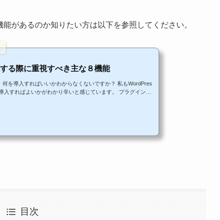
うな機能があるのか知りたい方は以下を参照してください。
導入する際に重視すべき主な８機能
、何を導入すればいいかわからなくないですか？ 私もWordPres
導入すればよいかがわかり辛いと感じています。 プラグインを
誤を繰り返しています。 ですので、そんなの方のために最適な
について、ものぐさSEなりに考察してご紹介していきたいと思いま
す。 以下のような方に最後まで読んでもらえると役立つ情報かと思います。 WordPressの...
目次