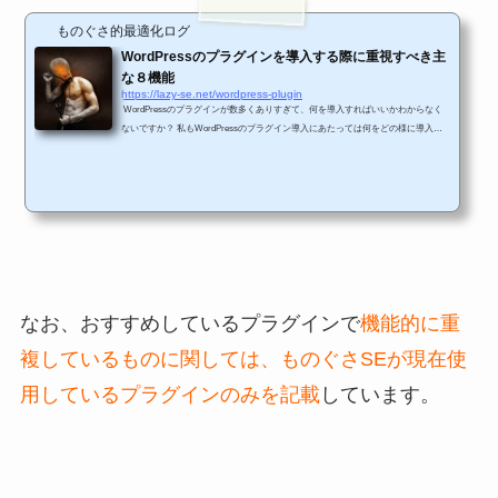
ものぐさ的最適化ログ
WordPressのプラグインを導入する際に重視すべき主
な８機能
https://lazy-se.net/wordpress-plugin
WordPressのプラグインが数多くありすぎて、何を導入すればいいかわからなく
ないですか？ 私もWordPressのプラグイン導入にあたっては何をどの様に導入す
ればよいかがわかり辛いと感じています。 プラグインを導入して評価して削除す
るというような試行錯誤を繰り返しています。 ですので、そんなの方のために最
適なWordPressのプラグインを選定する方法について、ものぐさSEなりに考察し
てご紹介していきたいと思います。 以下のような方に最後まで読んでもらえると
役立つ情報かと思います。 WordPressの...
なお、おすすめしているプラグインで
機能的に重
複しているものに関しては、ものぐさSEが現在使
用しているプラグインのみを記載
しています。