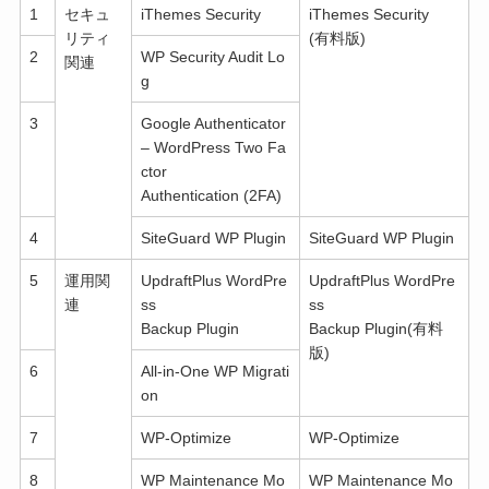
1
セキュ
iThemes Security
iThemes Security
リティ
(有料版)
2
WP Security Audit Lo
関連
g
3
Google Authenticator
– WordPress Two Fa
ctor
Authentication (2FA)
4
SiteGuard WP Plugin
SiteGuard WP Plugin
5
運用関
UpdraftPlus WordPre
UpdraftPlus WordPre
連
ss
ss
Backup Plugin
Backup Plugin(有料
版)
6
All-in-One WP Migrati
on
7
WP-Optimize
WP-Optimize
8
WP Maintenance Mo
WP Maintenance Mo