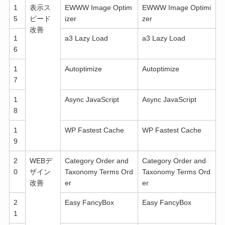
1
表示ス
EWWW Image Optim
EWWW Image Optimi
5
ピード
izer
zer
改善
1
a3 Lazy Load
a3 Lazy Load
6
1
Autoptimize
Autoptimize
7
1
Async JavaScript
Async JavaScript
8
1
WP Fastest Cache
WP Fastest Cache
9
2
WEBデ
Category Order and
Category Order and
0
ザイン
Taxonomy Terms Ord
Taxonomy Terms Ord
改善
er
er
2
Easy FancyBox
Easy FancyBox
1