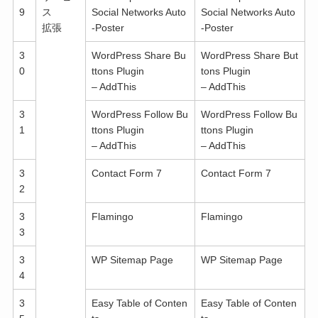
9
ス
Social Networks Auto
Social Networks Auto
拡張
-Poster
-Poster
3
WordPress Share Bu
WordPress Share But
0
ttons Plugin
tons Plugin
– AddThis
– AddThis
3
WordPress Follow Bu
WordPress Follow Bu
1
ttons Plugin
ttons Plugin
– AddThis
– AddThis
3
Contact Form 7
Contact Form 7
2
3
Flamingo
Flamingo
3
3
WP Sitemap Page
WP Sitemap Page
4
3
Easy Table of Conten
Easy Table of Conten