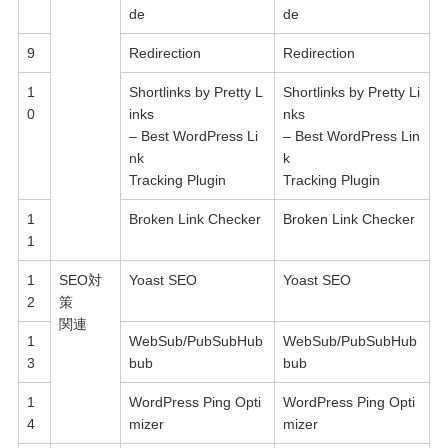
de
de
9
Redirection
Redirection
1
Shortlinks by Pretty L
Shortlinks by Pretty Li
0
inks
nks
– Best WordPress Li
– Best WordPress Lin
nk
k
Tracking Plugin
Tracking Plugin
1
Broken Link Checker
Broken Link Checker
1
1
SEO対
Yoast SEO
Yoast SEO
2
策
関連
1
WebSub/PubSubHub
WebSub/PubSubHub
3
bub
bub
1
WordPress Ping Opti
WordPress Ping Opti
4
mizer
mizer