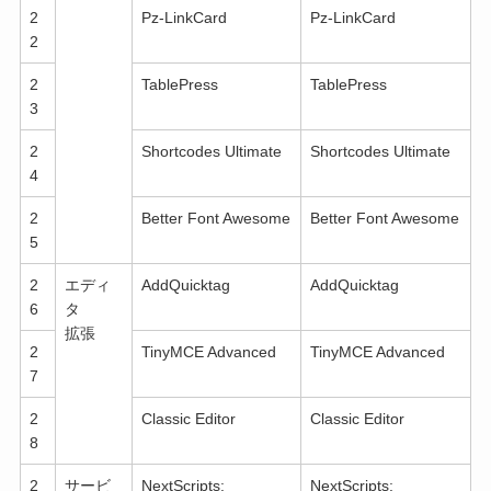
2
Pz-LinkCard
Pz-LinkCard
2
2
TablePress
TablePress
3
2
Shortcodes Ultimate
Shortcodes Ultimate
4
2
Better Font Awesome
Better Font Awesome
5
2
エディ
AddQuicktag
AddQuicktag
6
タ
拡張
2
TinyMCE Advanced
TinyMCE Advanced
7
2
Classic Editor
Classic Editor
8
2
サービ
NextScripts:
NextScripts: